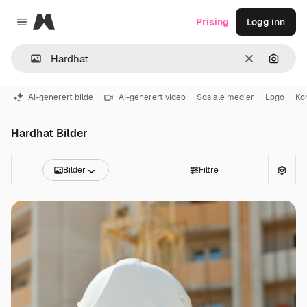
Magnific
Prising
Logg inn
Close menu
Slett
Søk ett
AI-generert bilde
AI-generert video
Sosiale medier
Logo
Ko
Hardhat Bilder
Bilder
Filtre