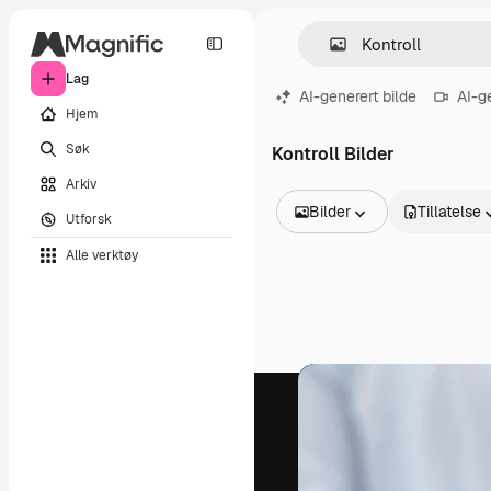
Lag
AI-generert bilde
AI-g
Hjem
Søk
Kontroll Bilder
Arkiv
Bilder
Tillatelse
Utforsk
Alle bilder
Alle verktøy
Vektorer
Illustrasjoner
Bilder
PSD
Maler
Mockups
Videoer
Opptak
Bevegelsesgrafikk
Videomaler
Ikoner
3D-modeller
Skrifter