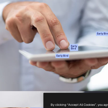
ttformen for å lede ditt
Spaces
Academy
er enn 1 million abonnenter
AI-assistent
Dokumentasjon
selskaper, byråer og studioer.
AI Image Generator
Support
ål
AI-videogenerator
Vilkår for bruk
AI-
Personvernerklæ
stemmegenerator
Originaler
Early Bir
Arkivinnhold
Retningslinjer for
MCP for
informasjonskaps
Early
Bird
Claude/ChatGPT
Tillitssenter
Agenter
Early Bird
Affiliates
API
For bedrifter
Mobilapp
Alle Magnific-
verktøy
-
2026
Freepik Company S.L.U.
Alle rettigheter forbeholdt
.
By clicking “Accept All Cookies”, you ag