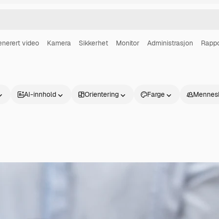
enerert video
Kamera
Sikkerhet
Monitor
Administrasjon
Rappo
AI-innhold
Orientering
Farge
Mennes
Produkter
Kom i gang