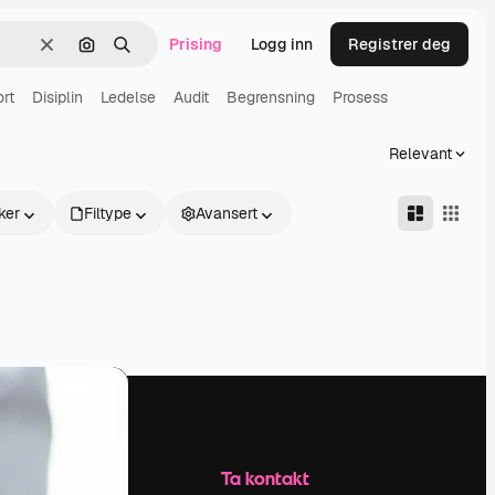
Prising
Logg inn
Registrer deg
Slett
Søk etter bilde
Søk
rt
Disiplin
Ledelse
Audit
Begrensning
Prosess
Relevant
ker
Filtype
Avansert
Selskap
Ta kontakt