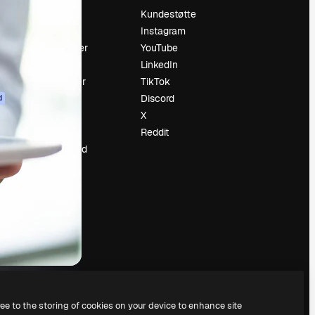
Prising
Kundestøtte
Om oss
Instagram
Anmeldelser
YouTube
Karrierer
LinkedIn
ring
Søketrender
TikTok
Blogg
Discord
d
Hendelser
X
ler
Slidesgo
Reddit
Selg innhold
Presserom
Leter etter
magnific.ai
ree to the storing of cookies on your device to enhance site