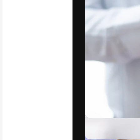
Den kreative pla
beste arbeid. M
blant kreative, 
Norsk bokm
Copyright © 2010