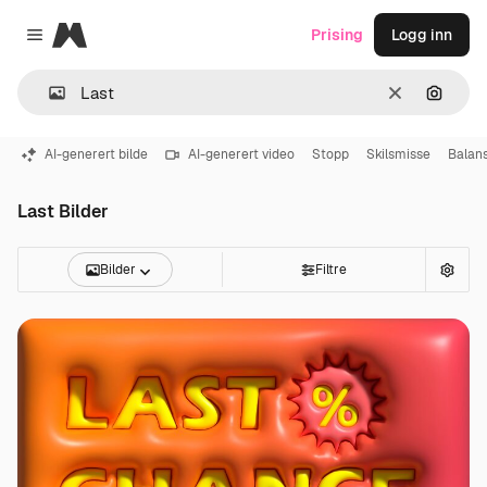
Magnific
Prising
Logg inn
Close menu
Slett
Søk ett
AI-generert bilde
AI-generert video
Stopp
Skilsmisse
Balan
Last Bilder
Bilder
Filtre