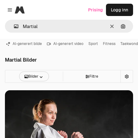
Magnific
Prising
Logg inn
Close menu
Slett
Søk ett
AI-generert bilde
AI-generert video
Sport
Fitness
Taekwond
Martial Bilder
Bilder
Filtre