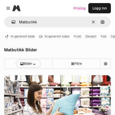
Magnific
Prising
Logg inn
Close menu
Slett
Søk ett
AI-generert bilde
AI-generert video
Frukt
Dessert
Fisk
Ca
Matbutikk Bilder
Bilder
Filtre