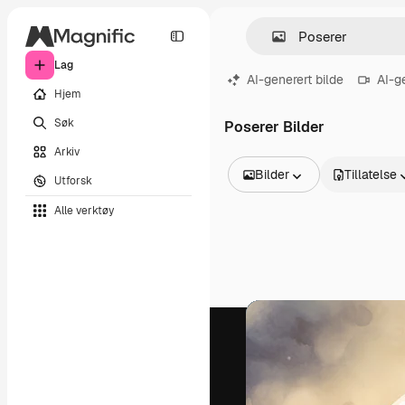
Lag
AI-generert bilde
AI-g
Hjem
Søk
Poserer Bilder
Arkiv
Bilder
Tillatelse
Utforsk
Alle bilder
Alle verktøy
Vektorer
Illustrasjoner
Bilder
PSD
Maler
Mockups
Videoer
Opptak
Bevegelsesgrafikk
Videomaler
Ikoner
3D-modeller
Skrifter