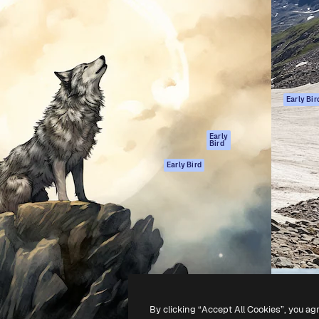
ttformen for å lede ditt
Spaces
Academy
er enn 1 million abonnenter
AI-assistent
Dokumentasjon
selskaper, byråer og studioer.
AI Image Generator
Support
ål
AI-videogenerator
Vilkår for bruk
AI-
Personvernerklæ
stemmegenerator
Originaler
Early Bir
Arkivinnhold
Retningslinjer for
MCP for
informasjonskaps
Early
Bird
Claude/ChatGPT
Tillitssenter
Agenter
Early Bird
Affiliates
API
For bedrifter
Mobilapp
Alle Magnific-
verktøy
-
2026
Freepik Company S.L.U.
Alle rettigheter forbeholdt
.
By clicking “Accept All Cookies”, you ag