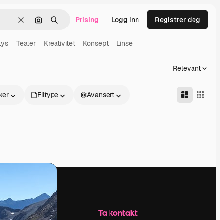
Prising
Logg inn
Registrer deg
Slett
Søk etter bilde
Søk
Lys
Teater
Kreativitet
Konsept
Linse
Relevant
ker
Filtype
Avansert
Selskap
Ta kontakt