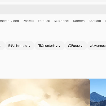
enerert video
Portrett
Estetisk
Skjønnhet
Kamera
Abstrakt
AI-innhold
Orientering
Farge
Mennes
Produkter
Kom i gang