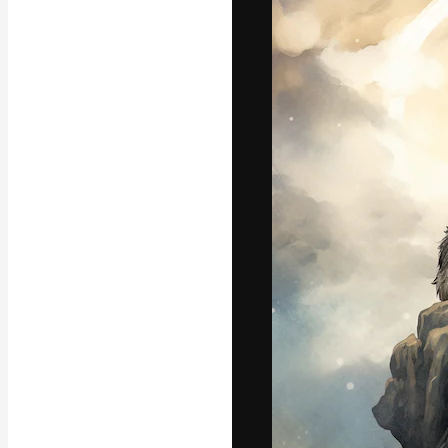
Den kreative pla
beste arbeid. M
blant kreative, 
Norsk bokm
Copyright © 2010