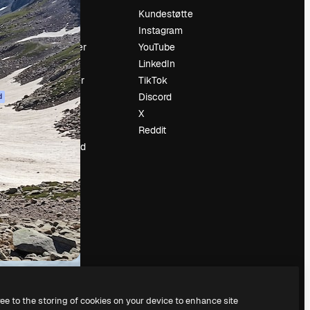
Prising
Kundestøtte
Om oss
Instagram
Anmeldelser
YouTube
Karrierer
LinkedIn
ring
Søketrender
TikTok
Blogg
Discord
d
Hendelser
X
ler
Slidesgo
Reddit
Selg innhold
Presserom
Leter etter
magnific.ai
ree to the storing of cookies on your device to enhance site