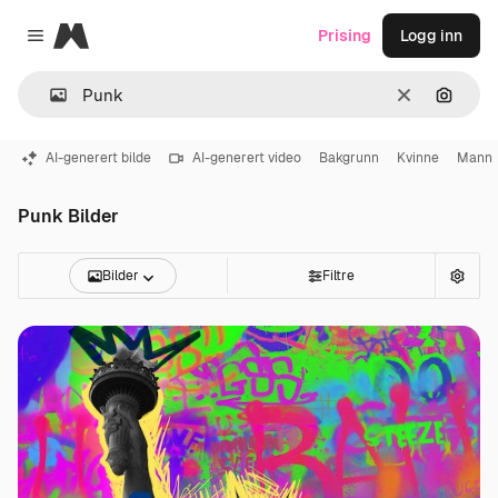
Magnific
Prising
Logg inn
Close menu
Slett
Søk ett
AI-generert bilde
AI-generert video
Bakgrunn
Kvinne
Mann
Punk Bilder
Bilder
Filtre