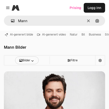
Magnific
Prising
Logg inn
Close menu
Slett
Søk ett
AI-generert bilde
AI-generert video
Natur
Bil
Business
St
Mann Bilder
Bilder
Filtre