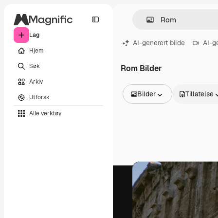
Lag
AI-generert bilde
AI-g
Hjem
Søk
Rom Bilder
Arkiv
Bilder
Tillatelse
Utforsk
Alle bilder
Alle verktøy
Vektorer
Illustrasjoner
Bilder
PSD
Maler
Mockups
Videoer
Opptak
Bevegelsesgrafikk
Videomaler
Ikoner
3D-modeller
Skrifter