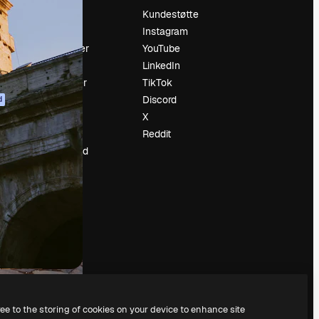
Prising
Kundestøtte
Om oss
Instagram
Anmeldelser
YouTube
Karrierer
LinkedIn
ring
Søketrender
TikTok
Blogg
Discord
d
Hendelser
X
ler
Slidesgo
Reddit
Selg innhold
Presserom
Leter etter
magnific.ai
ree to the storing of cookies on your device to enhance site