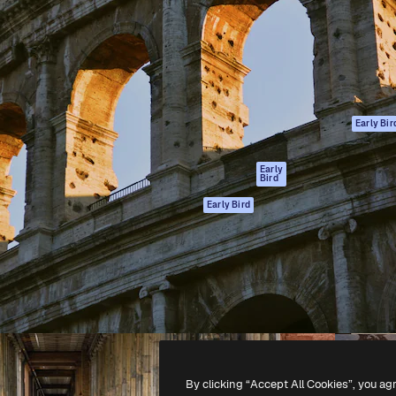
ttformen for å lede ditt
Spaces
Academy
er enn 1 million abonnenter
AI-assistent
Dokumentasjon
selskaper, byråer og studioer.
AI Image Generator
Support
ål
AI-videogenerator
Vilkår for bruk
AI-
Personvernerklæ
stemmegenerator
Originaler
Early Bir
Arkivinnhold
Retningslinjer for
MCP for
informasjonskaps
Early
Bird
Claude/ChatGPT
Tillitssenter
Agenter
Early Bird
Affiliates
API
For bedrifter
Mobilapp
Alle Magnific-
verktøy
-
2026
Freepik Company S.L.U.
Alle rettigheter forbeholdt
.
By clicking “Accept All Cookies”, you ag