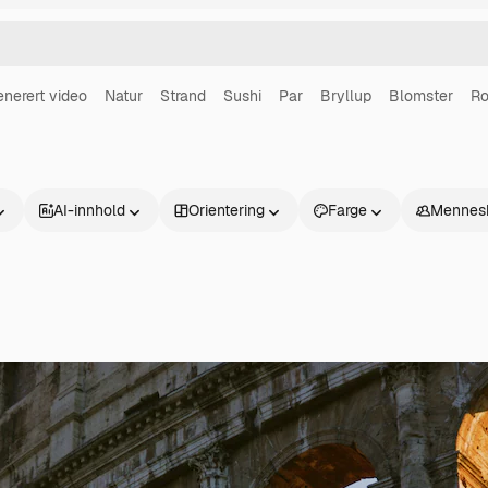
enerert video
Natur
Strand
Sushi
Par
Bryllup
Blomster
Ro
AI-innhold
Orientering
Farge
Mennes
Produkter
Kom i gang