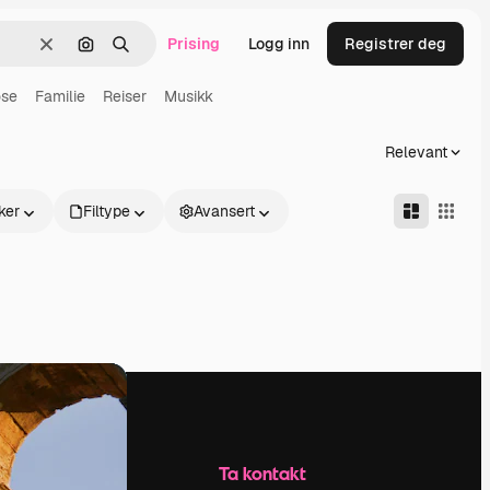
Prising
Logg inn
Registrer deg
Slett
Søk etter bilde
Søk
se
Familie
Reiser
Musikk
Relevant
ker
Filtype
Avansert
Selskap
Ta kontakt