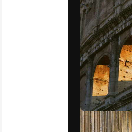
Den kreative pla
beste arbeid. M
blant kreative, 
Norsk bokm
Copyright © 2010