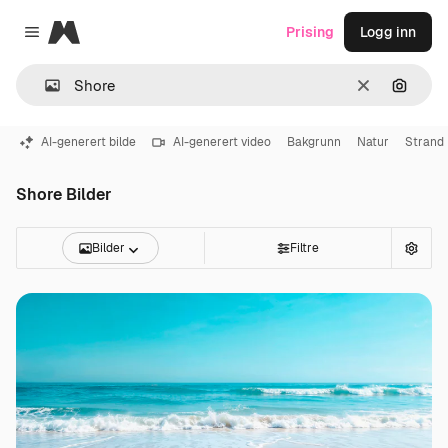
Magnific
Prising
Logg inn
Close menu
Slett
Søk ett
AI-generert bilde
AI-generert video
Bakgrunn
Natur
Strand
Shore Bilder
Bilder
Filtre