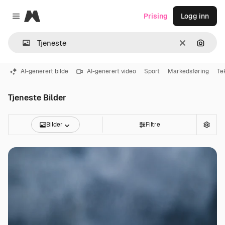
Magnific
Prising
Logg inn
Close menu
Slett
Søk ett
AI-generert bilde
AI-generert video
Sport
Markedsføring
Te
Tjeneste Bilder
Bilder
Filtre