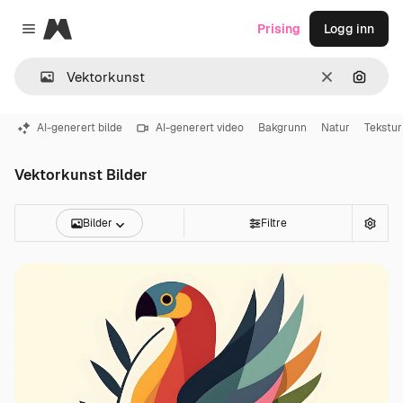
Magnific
Prising
Logg inn
Close menu
Slett
Søk ett
AI-generert bilde
AI-generert video
Bakgrunn
Natur
Tekstur
Vektorkunst Bilder
Bilder
Filtre