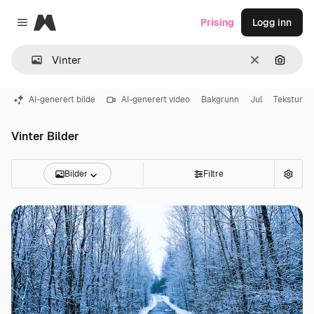
Magnific
Prising
Logg inn
Close menu
Slett
Søk ett
AI-generert bilde
AI-generert video
Bakgrunn
Jul
Tekstur
Vinter Bilder
Bilder
Filtre