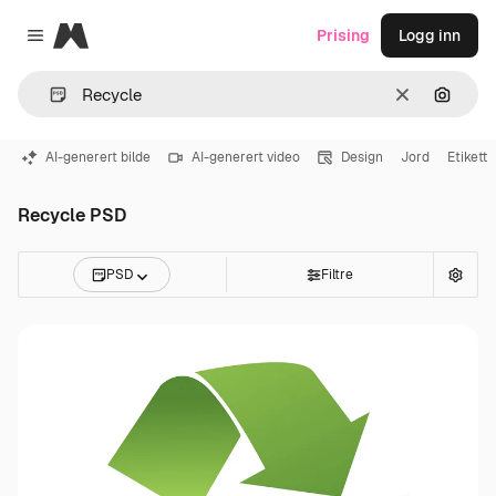
Magnific
Prising
Logg inn
Close menu
Slett
Søk ett
AI-generert bilde
AI-generert video
Design
Jord
Etikett
Recycle PSD
PSD
Filtre