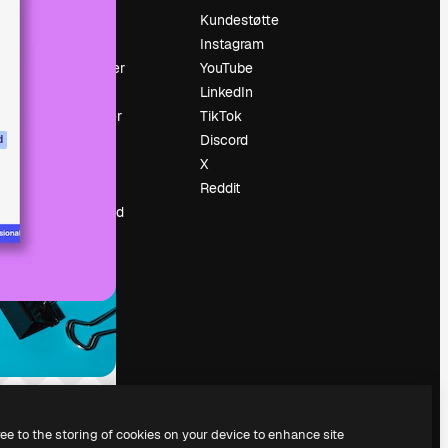
Prising
Kundestøtte
Om oss
Instagram
Anmeldelser
YouTube
Karrierer
LinkedIn
ring
Søketrender
TikTok
Blogg
Discord
d
Hendelser
X
ler
Slidesgo
Reddit
Selg innhold
Presserom
Leter etter
magnific.ai
ree to the storing of cookies on your device to enhance site