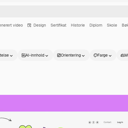
enerert video
Design
Sertifikat
Historie
Diplom
Skole
Bø
atelse
AI-innhold
Orientering
Farge
M
Produkter
Kom i gang