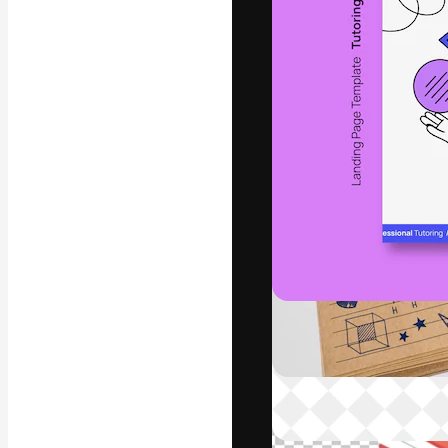
Den kreative pla
beste arbeid. M
blant kreative, 
Norsk bokm
Copyright © 2010