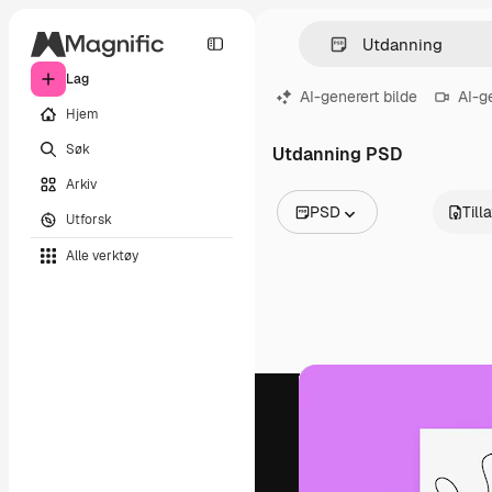
Lag
AI-generert bilde
AI-g
Hjem
Søk
Utdanning PSD
Arkiv
PSD
Till
Utforsk
Alle bilder
Alle verktøy
Vektorer
Illustrasjoner
Bilder
PSD
Maler
Mockups
Videoer
Opptak
Bevegelsesgrafikk
Videomaler
Ikoner
3D-modeller
Skrifter