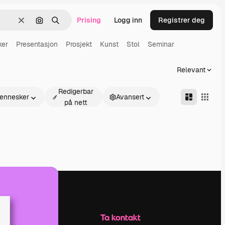
Prising
Logg inn
Registrer deg
Slett
Søk etter bilde
Søk
ker
Presentasjon
Prosjekt
Kunst
Stol
Seminar
Relevant
Redigerbar
ennesker
Avansert
på nett
Selskap
Ta kontakt