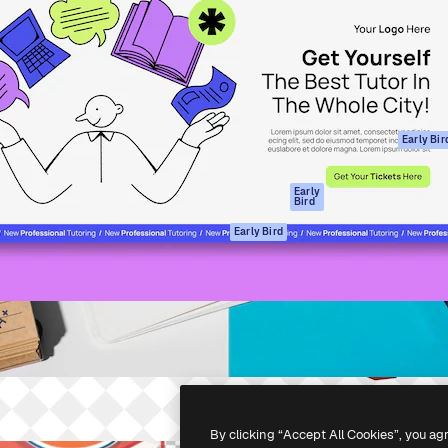
ttformen for å lede ditt
Spaces
Academy
er enn 1 million abonnenter
AI-assistent
Dokumentasjon
selskaper, byråer og studioer.
AI Image Generator
Support
ål
AI-videogenerator
Vilkår for bruk
AI-
Personvernerklæ
stemmegenerator
Originaler
Early Bir
Arkivinnhold
Retningslinjer for
MCP for
informasjonskaps
Early
Bird
Claude/ChatGPT
Tillitssenter
Agenter
Early Bird
Affiliates
API
For bedrifter
Mobilapp
Alle Magnific-
verktøy
-
2026
Freepik Company S.L.U.
Alle rettigheter forbeholdt
.
By clicking “Accept All Cookies”, you ag