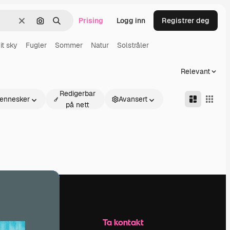
Prising
Logg inn
Registrer deg
Slett
Søk etter bilde
Søk
it sky
Fugler
Sommer
Natur
Solstråler
Relevant
Redigerbar
ennesker
Avansert
på nett
Selskap
Ta kontakt