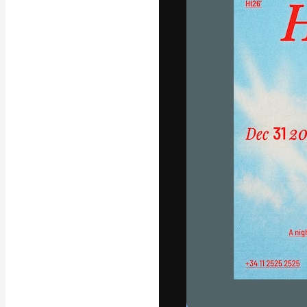
Den kreative pla
beste arbeid. M
blant kreative, 
Norsk bokm
Copyright © 2010