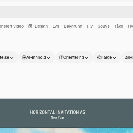
enerert video
Design
Lys
Bakgrunn
Fly
Sollys
Tåke
Hv
atelse
AI-innhold
Orientering
Farge
M
Produkter
Kom i gang