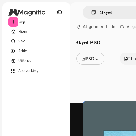
Lag
AI-generert bilde
AI-g
Hjem
Søk
Skyet PSD
Arkiv
PSD
Till
Utforsk
Alle bilder
Alle verktøy
Vektorer
Illustrasjoner
Bilder
PSD
Maler
Mockups
Videoer
Opptak
Bevegelsesgrafikk
Videomaler
Ikoner
3D-modeller
Skrifter