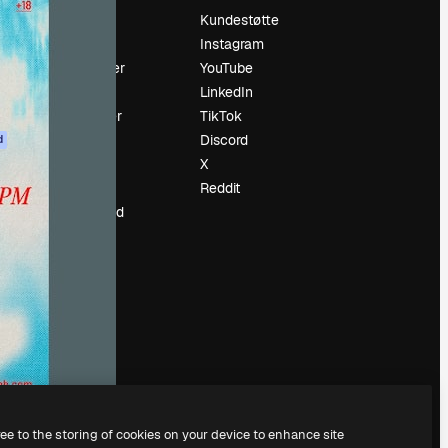
Prising
Kundestøtte
Om oss
Instagram
Anmeldelser
YouTube
Karrierer
LinkedIn
ring
Søketrender
TikTok
Blogg
Discord
d
Hendelser
X
ler
Slidesgo
Reddit
Selg innhold
Presserom
Leter etter
magnific.ai
ree to the storing of cookies on your device to enhance site