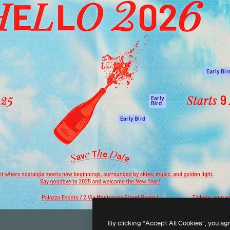
ttformen for å lede ditt
Spaces
Academy
er enn 1 million abonnenter
AI-assistent
Dokumentasjon
selskaper, byråer og studioer.
AI Image Generator
Support
ål
AI-videogenerator
Vilkår for bruk
AI-
Personvernerklæ
stemmegenerator
Originaler
Early Bir
Arkivinnhold
Retningslinjer for
MCP for
informasjonskaps
Early
Bird
Claude/ChatGPT
Tillitssenter
Agenter
Early Bird
Affiliates
API
For bedrifter
Mobilapp
Alle Magnific-
verktøy
-
2026
Freepik Company S.L.U.
Alle rettigheter forbeholdt
.
By clicking “Accept All Cookies”, you ag