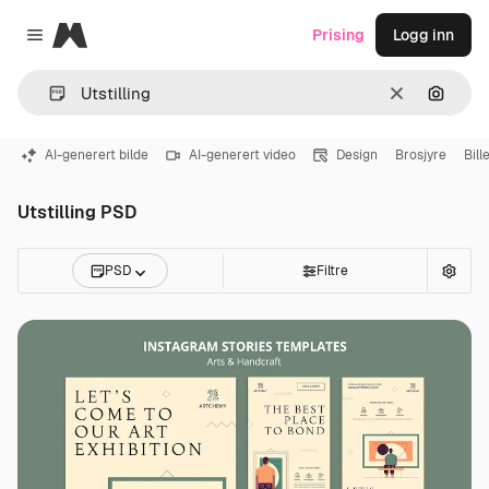
Magnific
Prising
Logg inn
Close menu
Slett
Søk ett
AI-generert bilde
AI-generert video
Design
Brosjyre
Bille
Utstilling PSD
PSD
Filtre