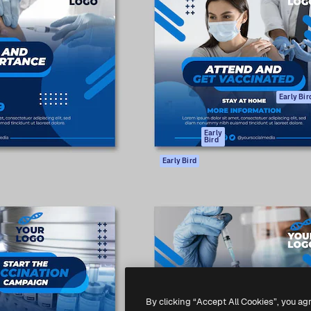
ttformen for å lede ditt
Spaces
Academy
er enn 1 million abonnenter
AI-assistent
Dokumentasjon
selskaper, byråer og studioer.
AI Image Generator
Support
ål
AI-videogenerator
Vilkår for bruk
AI-
Personvernerklæ
stemmegenerator
Originaler
Early Bir
Arkivinnhold
Retningslinjer for
MCP for
informasjonskaps
Early
Bird
Claude/ChatGPT
Tillitssenter
Agenter
Early Bird
Affiliates
API
For bedrifter
Mobilapp
Alle Magnific-
verktøy
-
2026
Freepik Company S.L.U.
Alle rettigheter forbeholdt
.
By clicking “Accept All Cookies”, you ag