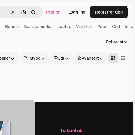
Prising
Logg inn
Registrer deg
Slett
Søk etter bilde
Søk
n
Banner
Sosiale medier
Laptop
Visittkort
Papir
Grid
Inno
Relevant
esker
Filtype
Stil
Avansert
Selskap
Ta kontakt