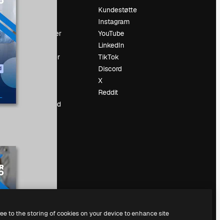
Prising
Kundestøtte
Om oss
Instagram
Anmeldelser
YouTube
Karrierer
LinkedIn
ring
Søketrender
TikTok
Blogg
Discord
d
Hendelser
X
ler
Slidesgo
Reddit
Selg innhold
Presserom
Leter etter
magnific.ai
ree to the storing of cookies on your device to enhance site