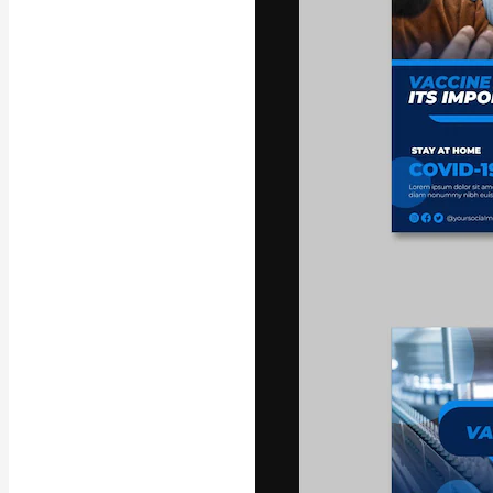
Den kreative pla
beste arbeid. M
blant kreative, 
Norsk bokm
Copyright © 2010