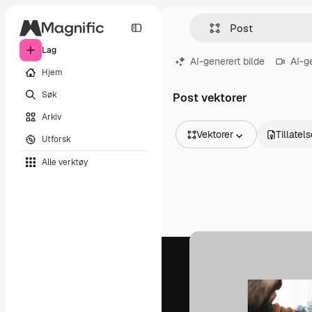
Lag
AI-generert bilde
AI-g
Hjem
Søk
Post vektorer
Arkiv
Vektorer
Tillatel
Utforsk
Alle bilder
Alle verktøy
Vektorer
Illustrasjoner
Bilder
PSD
Maler
Mockups
Videoer
Opptak
Bevegelsesgrafikk
Videomaler
Ikoner
3D-modeller
Skrifter