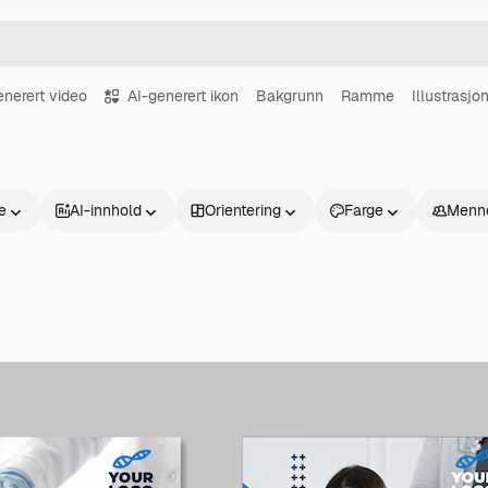
enerert video
AI-generert ikon
Bakgrunn
Ramme
Illustrasjo
se
AI-innhold
Orientering
Farge
Menn
Produkter
Kom i gang