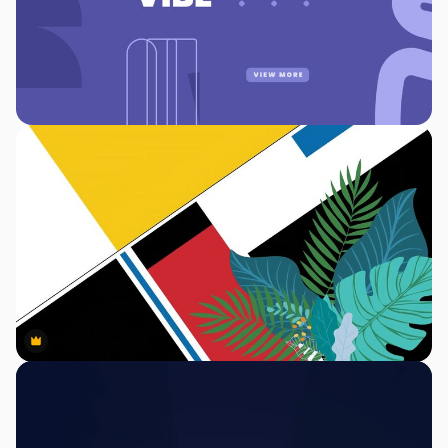
Premium
Premium