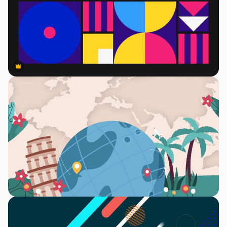
Premium
Premium