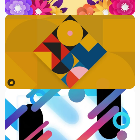
Premium
Premium