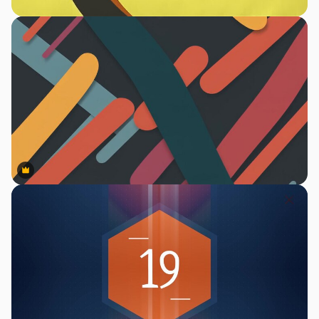
Premium
Premium