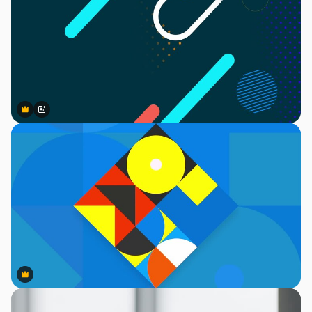
Premium
Premium
Generert av AI
Premium
Premium