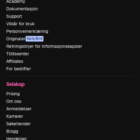
Academy
Dokumentasjon
Support
Vilkår for bruk
Personvernerklæring
Originaler
Early Bird
Retningslinjer for informasjonskapsler
Tillitssenter
Affiliates
For bedrifter
Selskap
Prising
Om oss
Anmeldelser
Karrierer
Søketrender
Blogg
Hendelser