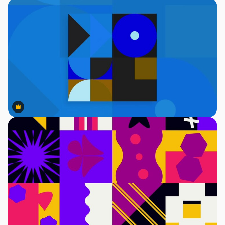
Premium
Premium