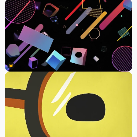
Premium
Premium