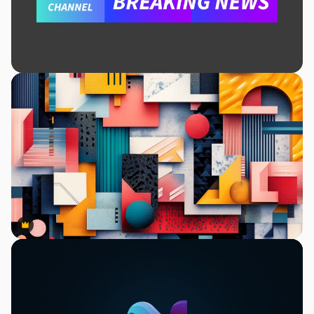
Premium
Premium