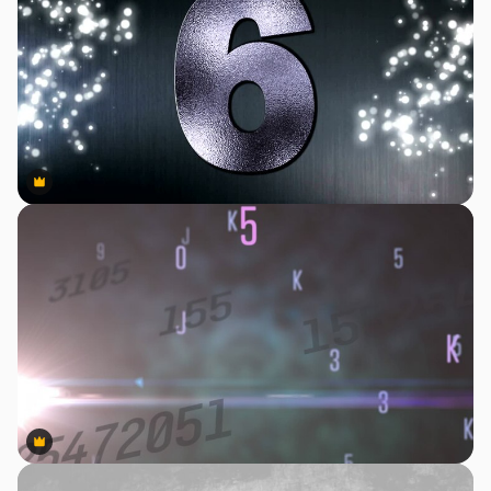
Premium
Premium
Premium
Premium