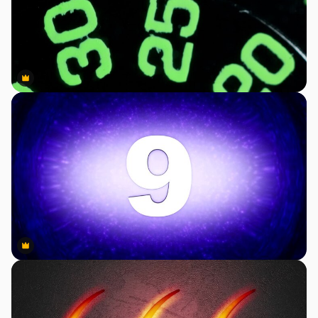
Premium
Premium
Premium
Premium