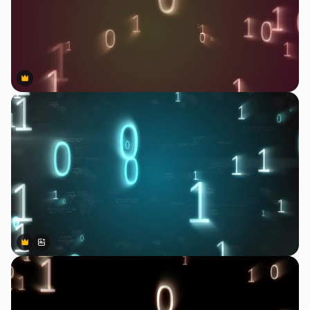
Premium
Premium
Premium
Premium
Generert av AI