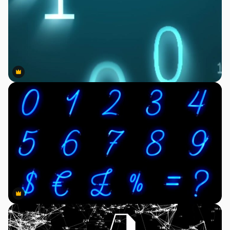
Premium
Premium
Premium
Premium