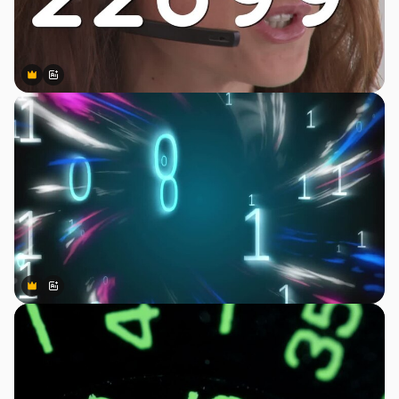
Premium
Premium
Generert av AI
Premium
Premium
Generert av AI