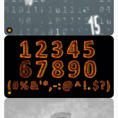
Premium
Premium
Premium
Premium