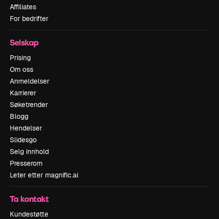
Affiliates
For bedrifter
Selskap
Prising
Om oss
Anmeldelser
Karrierer
Søketrender
Blogg
Hendelser
Slidesgo
Selg innhold
Presserom
Leter etter magnific.ai
Ta kontakt
Kundestøtte