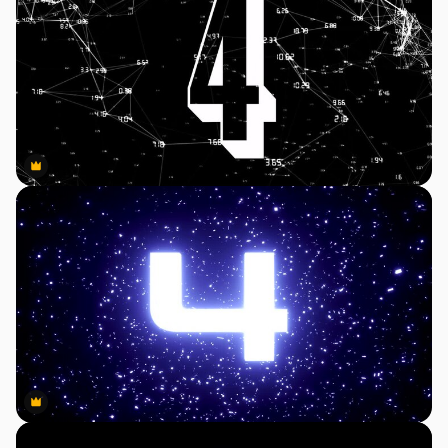
Premium
Premium
Premium
Premium