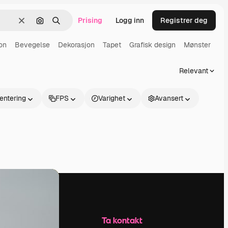
Prising
Logg inn
Registrer deg
Slett
Søk etter bilde
Søk
on
Bevegelse
Dekorasjon
Tapet
Grafisk design
Mønster
Relevant
ientering
FPS
Varighet
Avansert
Selskap
Ta kontakt