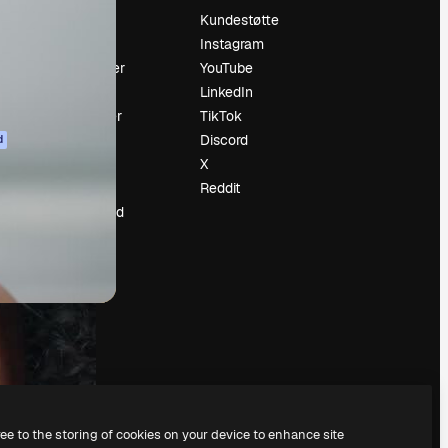
Prising
Kundestøtte
Om oss
Instagram
Anmeldelser
YouTube
Karrierer
LinkedIn
ring
Søketrender
TikTok
Blogg
Discord
d
Hendelser
X
ler
Slidesgo
Reddit
Selg innhold
Presserom
Leter etter
magnific.ai
ree to the storing of cookies on your device to enhance site