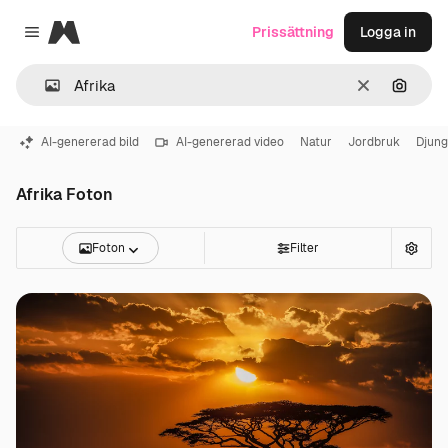
Magnific
Prissättning
Logga in
Close menu
Rensa
Sök eft
AI-genererad bild
AI-genererad video
Natur
Jordbruk
Djung
Afrika Foton
Foton
Filter