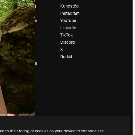
Prissättning
Kundstöd
Om oss
Instagram
Recensioner
YouTube
Karriär
LinkedIn
Söktrender
TikTok
Blogg
Discord
Händelser
X
Slidesgo
Reddit
Sälj innehåll
Pressrum
Söker efter
magnific.ai
ree to the storing of cookies on your device to enhance site