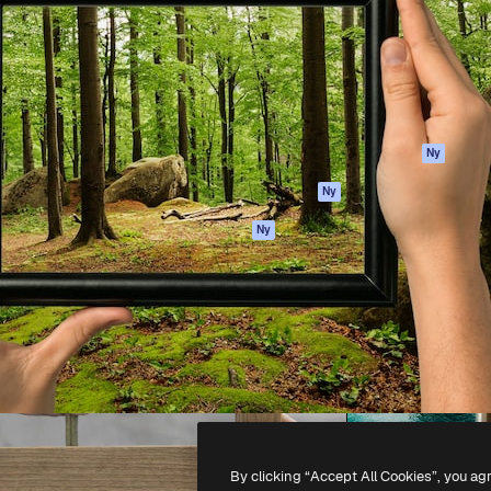
ttformen för att förverkliga
Spaces
Academy
e. Mer än 1 miljon
AI-assistent
Dokumentation
land kreatörer, företag,
AI-bildgenerator
Support
ior.
AI-videogenerator
Användarvillkor
AI-röstgenerator
Integritetspolicy
Stock-innehåll
Original
Ny
MCP för
Cookies policy
Ny
Claude/ChatGPT
Förtroendecenter
Agenter
Ny
Affiliates
API
Företag
Mobilapp
Alla Magnific-
verktyg
-
2026
Freepik Company S.L.U.
Alla rättigheter reserverade
.
By clicking “Accept All Cookies”, you ag