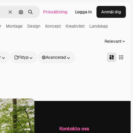
Prissättning
Logga in
Anmäl dig
Rensa
Sök efter bild
Söka
r
Montage
Design
Koncept
Kreativitet
Landskap
Relevant
r
Filtyp
Avancerad
Företag
Kontakta oss