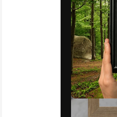
Den kreativa pla
ditt bästa arbet
prenumeranter b
byråer och stud
Svenska
Copyright © 2010