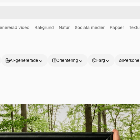
enererad video
Bakgrund
Natur
Sociala medier
Papper
Textu
AI-genererade
Orientering
Färg
Persone
Produkter
Kom igång