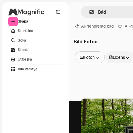
Skapa
AI-genererad bild
AI-g
Startsida
Söka
Bild Foton
Stock
Foton
Licens
Utforska
Alla bilder
Alla verktyg
Vektorer
Illustrationer
Foton
PSD
Mallar
Mockups
Videor
Filmmaterial
Rörlig grafik
Videomallar
Ikoner
3D-modeller
Teckensnitt