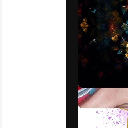
Den kreativa pla
ditt bästa arbet
prenumeranter b
byråer och stud
Svenska
Copyright © 2010