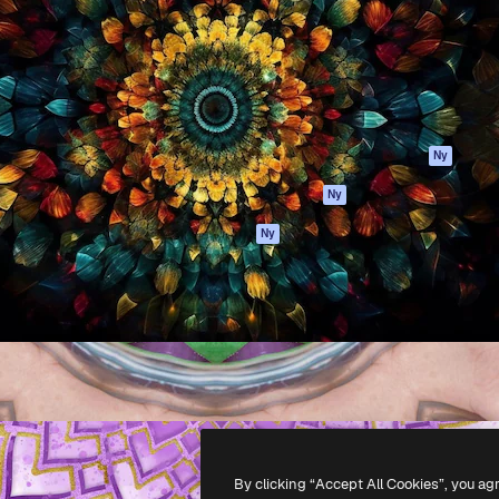
ttformen för att förverkliga
Spaces
Academy
e. Mer än 1 miljon
AI-assistent
Dokumentation
land kreatörer, företag,
AI-bildgenerator
Support
ior.
AI-videogenerator
Användarvillkor
AI-röstgenerator
Integritetspolicy
Stock-innehåll
Original
Ny
MCP för
Cookies policy
Ny
Claude/ChatGPT
Förtroendecenter
Agenter
Ny
Affiliates
API
Företag
Mobilapp
Alla Magnific-
verktyg
-
2026
Freepik Company S.L.U.
Alla rättigheter reserverade
.
By clicking “Accept All Cookies”, you ag