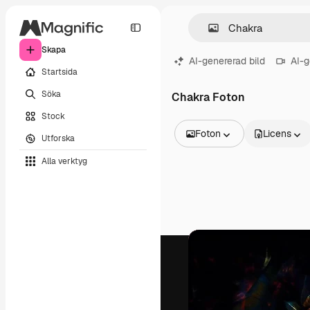
Skapa
AI-genererad bild
AI-g
Startsida
Söka
Chakra Foton
Stock
Foton
Licens
Utforska
Alla bilder
Alla verktyg
Vektorer
Illustrationer
Foton
PSD
Mallar
Mockups
Videor
Filmmaterial
Rörlig grafik
Videomallar
Ikoner
3D-modeller
Teckensnitt