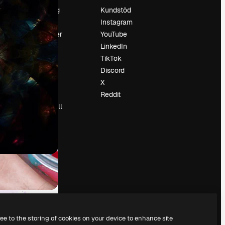
Prissättning
Kundstöd
Om oss
Instagram
Recensioner
YouTube
Karriär
LinkedIn
Söktrender
TikTok
Blogg
Discord
Händelser
X
Slidesgo
Reddit
Sälj innehåll
Pressrum
Söker efter
magnific.ai
ree to the storing of cookies on your device to enhance site