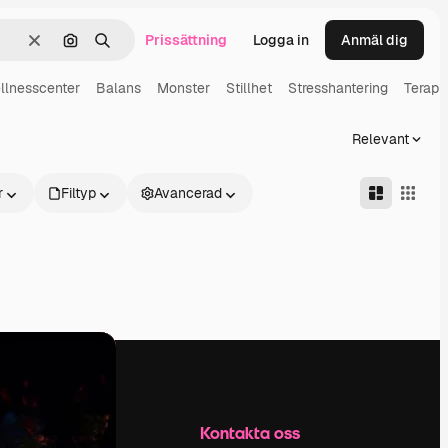
Prissättning
Logga in
Anmäl dig
Rensa
Sök efter bild
Söka
llnesscenter
Balans
Monster
Stillhet
Stresshantering
Terapi
Relevant
r
Filtyp
Avancerad
Företag
Kontakta oss