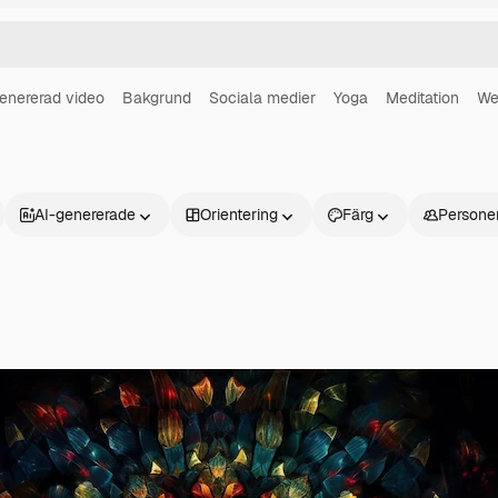
enererad video
Bakgrund
Sociala medier
Yoga
Meditation
We
AI-genererade
Orientering
Färg
Persone
Produkter
Kom igång