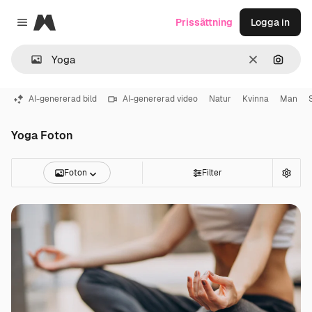
Magnific
Prissättning
Logga in
Close menu
Rensa
Sök eft
AI-genererad bild
AI-genererad video
Natur
Kvinna
Man
Yoga Foton
Foton
Filter