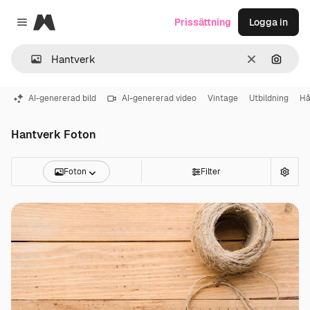
Magnific
Prissättning
Logga in
Close menu
Rensa
Sök eft
AI-genererad bild
AI-genererad video
Vintage
Utbildning
Hå
Hantverk Foton
Foton
Filter