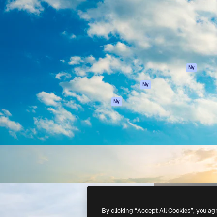
ttformen för att förverkliga
Spaces
Academy
e. Mer än 1 miljon
AI-assistent
Dokumentation
land kreatörer, företag,
AI-bildgenerator
Support
ior.
AI-videogenerator
Användarvillkor
AI-röstgenerator
Integritetspolicy
Stock-innehåll
Original
Ny
MCP för
Cookies policy
Ny
Claude/ChatGPT
Förtroendecenter
Agenter
Ny
Affiliates
API
Företag
Mobilapp
Alla Magnific-
verktyg
-
2026
Freepik Company S.L.U.
Alla rättigheter reserverade
.
By clicking “Accept All Cookies”, you ag