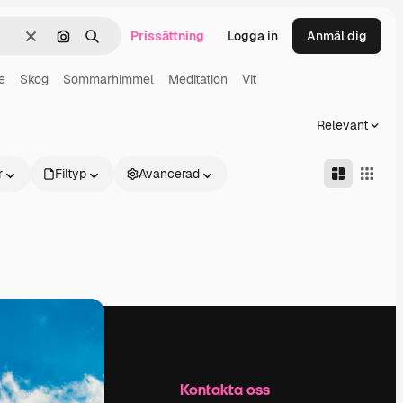
Prissättning
Logga in
Anmäl dig
Rensa
Sök efter bild
Söka
e
Skog
Sommarhimmel
Meditation
Vit
Relevant
r
Filtyp
Avancerad
Företag
Kontakta oss