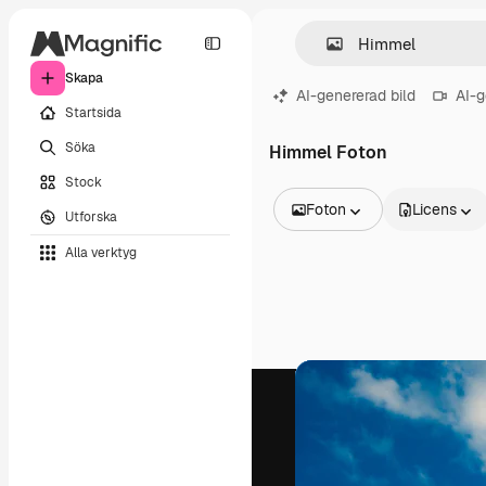
Skapa
AI-genererad bild
AI-g
Startsida
Söka
Himmel Foton
Stock
Foton
Licens
Utforska
Alla bilder
Alla verktyg
Vektorer
Illustrationer
Foton
PSD
Mallar
Mockups
Videor
Filmmaterial
Rörlig grafik
Videomallar
Ikoner
3D-modeller
Teckensnitt