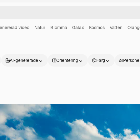
enererad video
Natur
Blomma
Galax
Kosmos
Vatten
Orang
AI-genererade
Orientering
Färg
Persone
Produkter
Kom igång