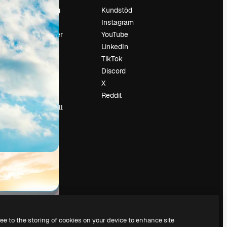
Prissättning
Kundstöd
Om oss
Instagram
Recensioner
YouTube
Karriär
LinkedIn
Söktrender
TikTok
Blogg
Discord
Händelser
X
Slidesgo
Reddit
Sälj innehåll
Pressrum
Söker efter
magnific.ai
ree to the storing of cookies on your device to enhance site