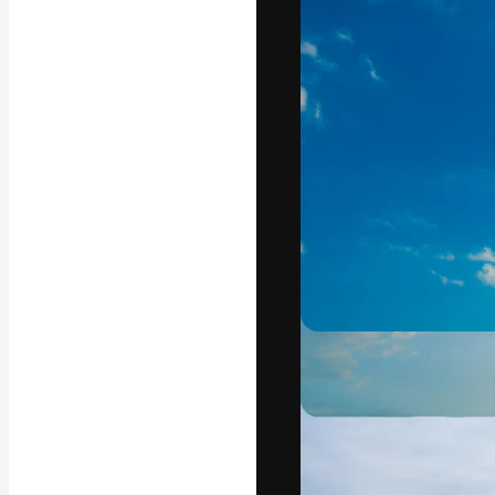
Den kreativa pla
ditt bästa arbet
prenumeranter b
byråer och stud
Svenska
Copyright © 2010