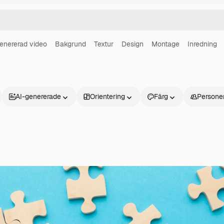
enererad video
Bakgrund
Textur
Design
Montage
Inredning
AI-genererade
Orientering
Färg
Persone
Produkter
Kom igång