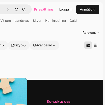
Prissättning
Logga in
Anmäl dig
Rensa
Sök efter bild
Söka
Vit ram
Landskap
Silver
Heminredning
Guld
Relevant
r
Filtyp
Avancerad
Företag
Kontakta oss