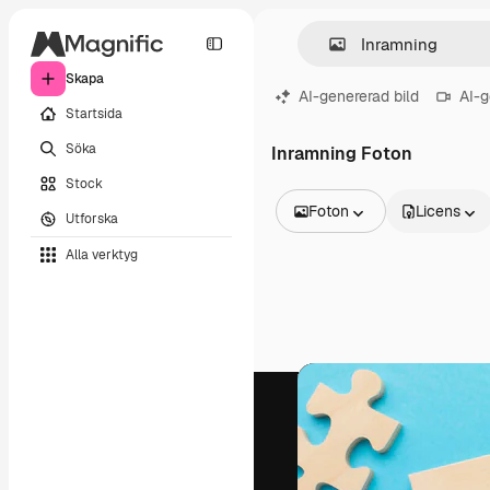
Skapa
AI-genererad bild
AI-g
Startsida
Söka
Inramning Foton
Stock
Foton
Licens
Utforska
Alla bilder
Alla verktyg
Vektorer
Illustrationer
Foton
PSD
Mallar
Mockups
Videor
Filmmaterial
Rörlig grafik
Videomallar
Ikoner
3D-modeller
Teckensnitt