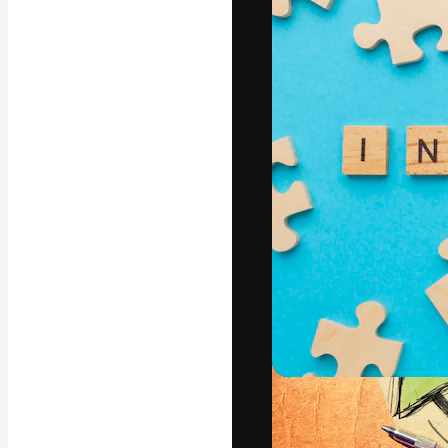
Den kreativa pla
ditt bästa arbet
prenumeranter b
byråer och stud
Svenska
Copyright © 2010