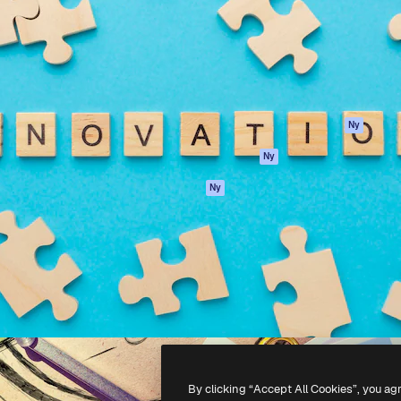
ttformen för att förverkliga
Spaces
Academy
e. Mer än 1 miljon
AI-assistent
Dokumentation
land kreatörer, företag,
AI-bildgenerator
Support
ior.
AI-videogenerator
Användarvillkor
AI-röstgenerator
Integritetspolicy
Stock-innehåll
Original
Ny
MCP för
Cookies policy
Ny
Claude/ChatGPT
Förtroendecenter
Agenter
Ny
Affiliates
API
Företag
Mobilapp
Alla Magnific-
verktyg
-
2026
Freepik Company S.L.U.
Alla rättigheter reserverade
.
By clicking “Accept All Cookies”, you ag