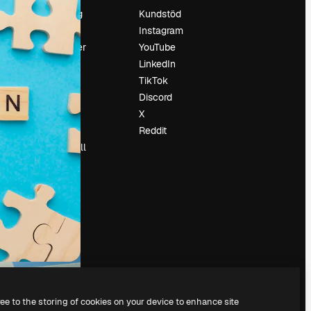
Prissättning
Kundstöd
Om oss
Instagram
Recensioner
YouTube
Karriär
LinkedIn
Söktrender
TikTok
Blogg
Discord
Händelser
X
Slidesgo
Reddit
Sälj innehåll
Pressrum
Söker efter
magnific.ai
ree to the storing of cookies on your device to enhance site