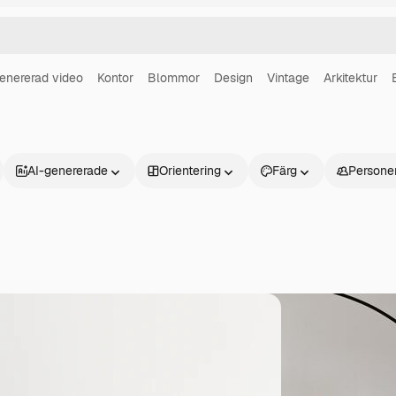
enererad video
Kontor
Blommor
Design
Vintage
Arkitektur
AI-genererade
Orientering
Färg
Persone
Produkter
Kom igång