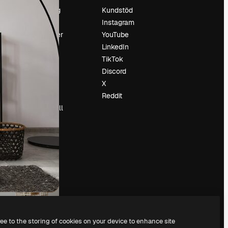
Prissättning
Kundstöd
Om oss
Instagram
Recensioner
YouTube
Karriär
LinkedIn
Söktrender
TikTok
Blogg
Discord
Händelser
X
Slidesgo
Reddit
Sälj innehåll
Pressrum
Söker efter
magnific.ai
ree to the storing of cookies on your device to enhance site