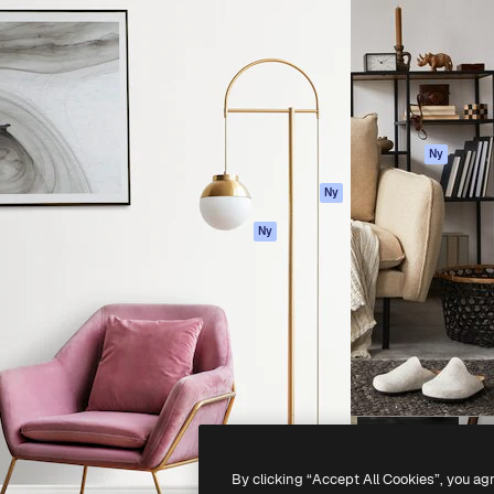
ttformen för att förverkliga
Spaces
Academy
e. Mer än 1 miljon
AI-assistent
Dokumentation
land kreatörer, företag,
AI-bildgenerator
Support
ior.
AI-videogenerator
Användarvillkor
AI-röstgenerator
Integritetspolicy
Stock-innehåll
Original
Ny
MCP för
Cookies policy
Ny
Claude/ChatGPT
Förtroendecenter
Agenter
Ny
Affiliates
API
Företag
Mobilapp
Alla Magnific-
verktyg
-
2026
Freepik Company S.L.U.
Alla rättigheter reserverade
.
By clicking “Accept All Cookies”, you ag