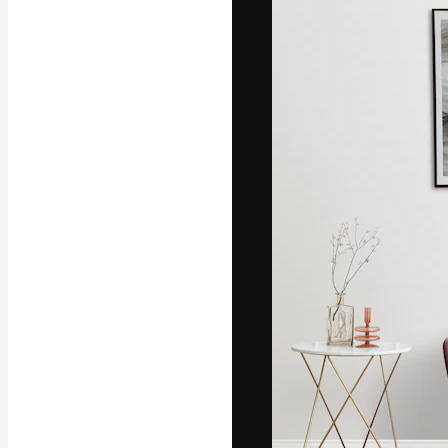
Den kreativa pla
ditt bästa arbet
prenumeranter b
byråer och stud
Svenska
Copyright © 2010