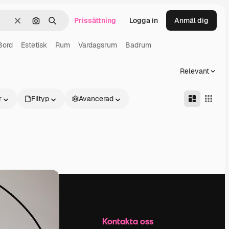
Prissättning
Logga in
Anmäl dig
Rensa
Sök efter bild
Söka
Bord
Estetisk
Rum
Vardagsrum
Badrum
Relevant
r
Filtyp
Avancerad
Företag
Kontakta oss