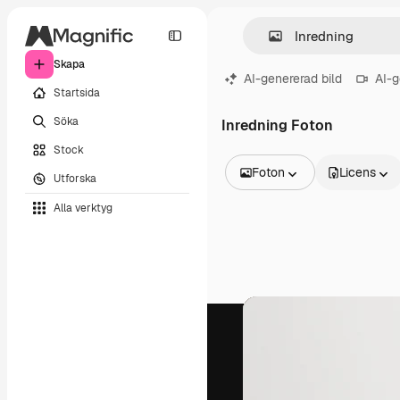
Skapa
AI-genererad bild
AI-g
Startsida
Söka
Inredning Foton
Stock
Foton
Licens
Utforska
Alla bilder
Alla verktyg
Vektorer
Illustrationer
Foton
PSD
Mallar
Mockups
Videor
Filmmaterial
Rörlig grafik
Videomallar
Ikoner
3D-modeller
Teckensnitt