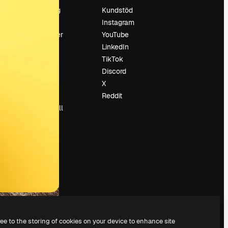
Prissättning
Kundstöd
Om oss
Instagram
Recensioner
YouTube
Karriär
LinkedIn
Söktrender
TikTok
Blogg
Discord
Händelser
X
Slidesgo
Reddit
Sälj innehåll
Pressrum
Söker efter
magnific.ai
ree to the storing of cookies on your device to enhance site