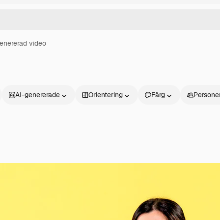
enererad video
AI-genererade
Orientering
Färg
Persone
Produkter
Kom igång