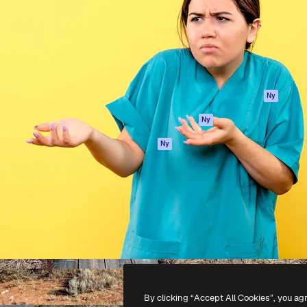
ttformen för att förverkliga
Spaces
Academy
e. Mer än 1 miljon
AI-assistent
Dokumentation
land kreatörer, företag,
AI-bildgenerator
Support
ior.
AI-videogenerator
Användarvillkor
AI-röstgenerator
Integritetspolicy
Stock-innehåll
Original
Ny
MCP för
Cookies policy
Ny
Claude/ChatGPT
Förtroendecenter
Agenter
Ny
Affiliates
API
Företag
Mobilapp
Alla Magnific-
verktyg
-
2026
Freepik Company S.L.U.
Alla rättigheter reserverade
.
By clicking “Accept All Cookies”, you ag