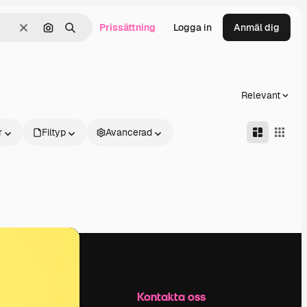
Prissättning
Logga in
Anmäl dig
Rensa
Sök efter bild
Söka
Relevant
r
Filtyp
Avancerad
Företag
Kontakta oss