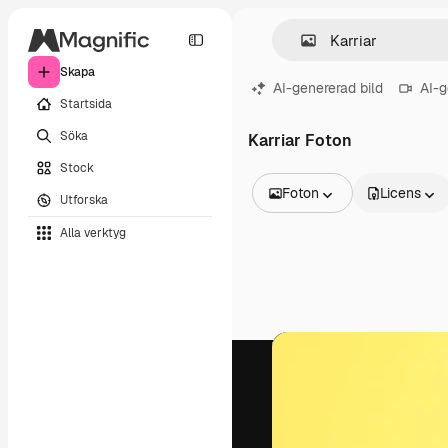
Skapa
AI-genererad bild
AI-g
Startsida
Söka
Karriar Foton
Stock
Foton
Licens
Utforska
Alla bilder
Alla verktyg
Vektorer
Illustrationer
Foton
PSD
Mallar
Mockups
Videor
Filmmaterial
Rörlig grafik
Videomallar
Ikoner
3D-modeller
Teckensnitt