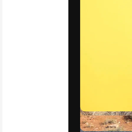
Den kreativa pla
ditt bästa arbet
prenumeranter b
byråer och stud
Svenska
Copyright © 2010