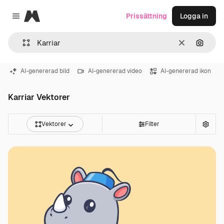
Magnific
Prissättning
Logga in
Close menu
Rensa
Sök eft
AI-genererad bild
AI-genererad video
AI-genererad ikon
Karriar Vektorer
Vektorer
Filter