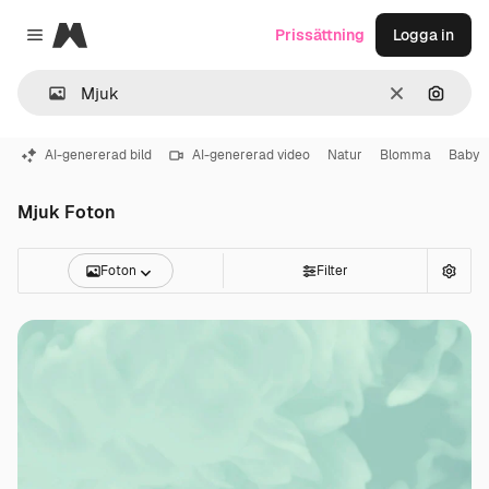
Magnific
Prissättning
Logga in
Close menu
Rensa
Sök eft
AI-genererad bild
AI-genererad video
Natur
Blomma
Baby
Mjuk Foton
Foton
Filter