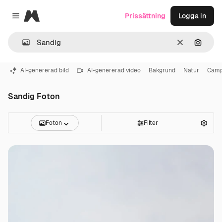
Magnific
Prissättning
Logga in
Close menu
Rensa
Sök eft
AI-genererad bild
AI-genererad video
Bakgrund
Natur
Camp
Sandig Foton
Foton
Filter