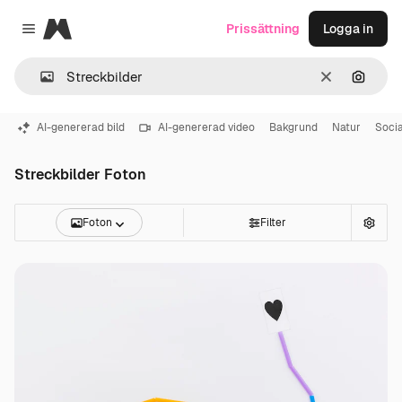
Magnific
Prissättning
Logga in
Close menu
Rensa
Sök eft
AI-genererad bild
AI-genererad video
Bakgrund
Natur
Soci
Streckbilder Foton
Foton
Filter