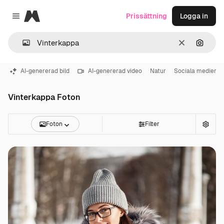
Magnific
Prissättning
Logga in
Close menu
Rensa
Sök eft
AI-genererad bild
AI-genererad video
Natur
Sociala medier
Vinterkappa Foton
Foton
Filter