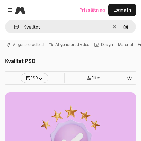
Magnific
Prissättning
Logga in
Close menu
Rensa
Sök eft
AI-genererad bild
AI-genererad video
Design
Material
F
Kvalitet PSD
PSD
Filter