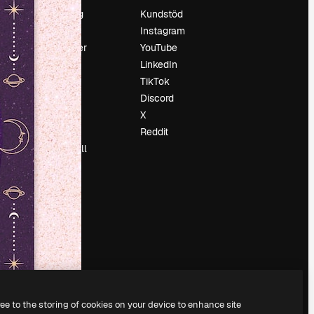
Prissättning
Kundstöd
Om oss
Instagram
Recensioner
YouTube
Karriär
LinkedIn
Söktrender
TikTok
Blogg
Discord
Händelser
X
Slidesgo
Reddit
Sälj innehåll
Pressrum
Söker efter
magnific.ai
ree to the storing of cookies on your device to enhance site