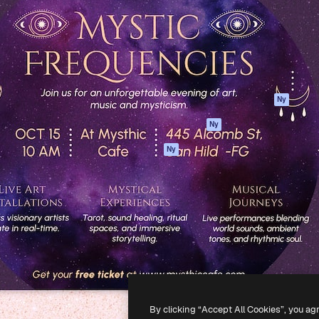
ttformen för att förverkliga
Spaces
Academy
e. Mer än 1 miljon
AI-assistent
Dokumentation
land kreatörer, företag,
AI-bildgenerator
Support
ior.
AI-videogenerator
Användarvillkor
AI-röstgenerator
Integritetspolicy
Stock-innehåll
Original
Ny
MCP för
Cookies policy
Ny
Claude/ChatGPT
Förtroendecenter
Agenter
Ny
Affiliates
API
Företag
Mobilapp
Alla Magnific-
verktyg
-
2026
Freepik Company S.L.U.
Alla rättigheter reserverade
.
By clicking “Accept All Cookies”, you ag