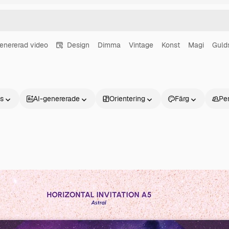
enererad video
Design
Dimma
Vintage
Konst
Magi
Guld
ns
AI-genererade
Orientering
Färg
Pe
Produkter
Kom igång