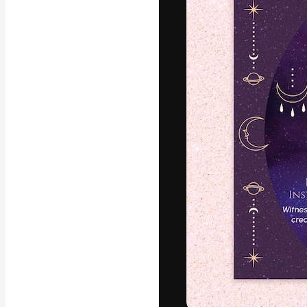
Den kreativa pla
ditt bästa arbet
prenumeranter b
byråer och stud
Svenska
Copyright © 2010