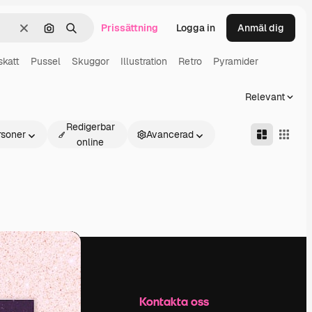
Prissättning
Logga in
Anmäl dig
Rensa
Sök efter bild
Söka
skatt
Pussel
Skuggor
Illustration
Retro
Pyramider
Relevant
Redigerbar
rsoner
Avancerad
online
Företag
Kontakta oss