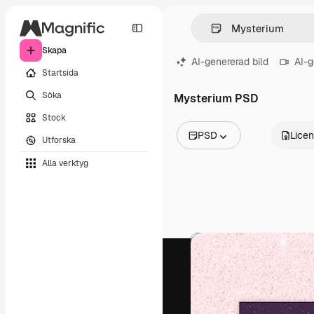
Skapa
AI-genererad bild
AI-g
Startsida
Söka
Mysterium PSD
Stock
PSD
Lice
Utforska
Alla bilder
Alla verktyg
Vektorer
Illustrationer
Foton
PSD
Mallar
Mockups
Videor
Filmmaterial
Rörlig grafik
Videomallar
Ikoner
3D-modeller
Teckensnitt