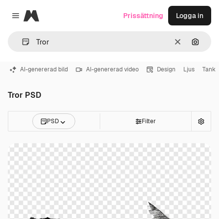
Magnific
Prissättning
Logga in
Close menu
Rensa
Sök eft
AI-genererad bild
AI-genererad video
Design
Ljus
Tank
Tror PSD
PSD
Filter