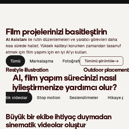
Film projelerinizi basitleştirin
AI Asistanı
ile rutin düzenlemeleri ve yaratıcı görevleri daha
kısa sürede hallet. Yüksek kaliteyi korurken zamandan tasarruf
etmek için film yapımı için en iyi AI’yı kullan.
Tümü
Markalaşma
Fotoğrafçılık
Reklam
Tümünü görüntüle
Restyle illustration
Outdoor placemen
AI, film yapım sürecinizi nasıl
iyileştirmenize yardımcı olur?
matik videolar
Stop motion
Seslendirmeler
Hikaye pan
Büyük bir ekibe ihtiyaç duymadan
sinematik videolar oluştur