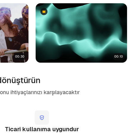
Premium
Premium
00:30
00:10
 dönüştürün
onu ihtiyaçlarınızı karşılayacaktır
Ticari kullanıma uygundur