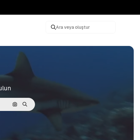
Ara veya oluştur
ulun
Görüntüyle ara
Aramak