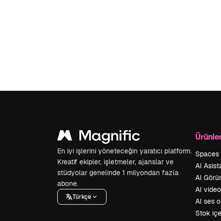
Ürünle
En iyi işlerini yöneteceğin yaratıcı platform.
Spaces
Kreatif ekipler, işletmeler, ajanslar ve
AI Asist
stüdyolar genelinde 1 milyondan fazla
AI Görü
abone.
AI vide
Türkçe
AI ses 
Stok içe