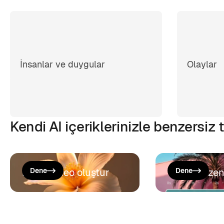
İnsanlar ve duygular
Olaylar
Kendi AI içeriklerinizle benzersiz
Bir AI video oluştur
Dene
Video düzen
Dene