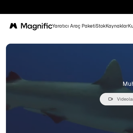
Yaratıcı Araç Paketi
Stok
Kaynaklar
K
Magnific
Muh