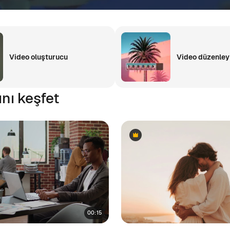
Video oluşturucu
Video düzenley
ını keşfet
Premium
Premium
00:15