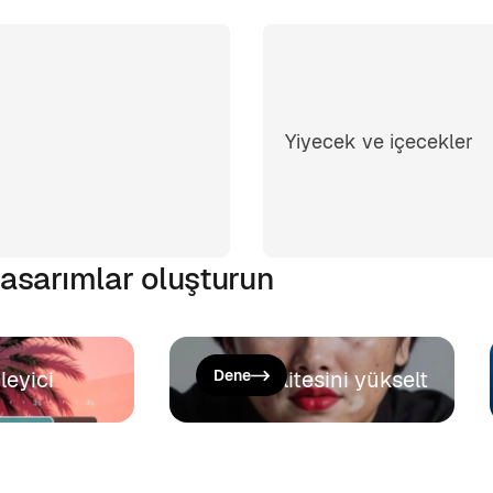
Yiyecek ve içecekler
 tasarımlar oluşturun
leyici
Video kalitesini yükselt
Dene