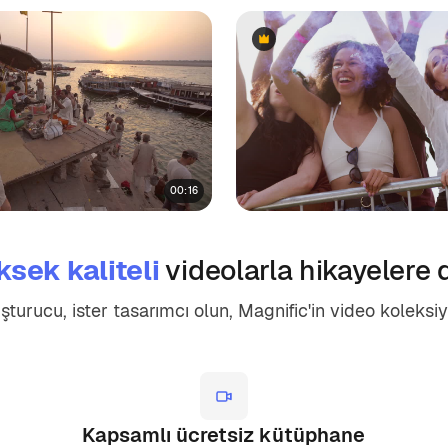
Premium
Premium
00:16
ksek kaliteli
videolarla hikayelere
uşturucu, ister tasarımcı olun, Magnific'in video koleksiy
Kapsamlı ücretsiz kütüphane