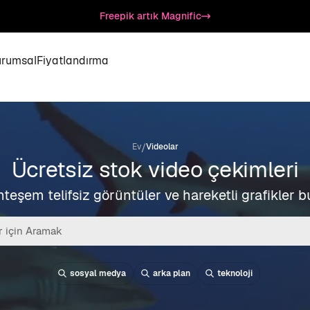
Freepik artık Magnific
urumsal
Fiyatlandırma
/
Ev
Videolar
Ücretsiz stok video çekimleri
teşem telifsiz görüntüler ve hareketli grafikler b
sosyal medya
arka plan
teknoloji