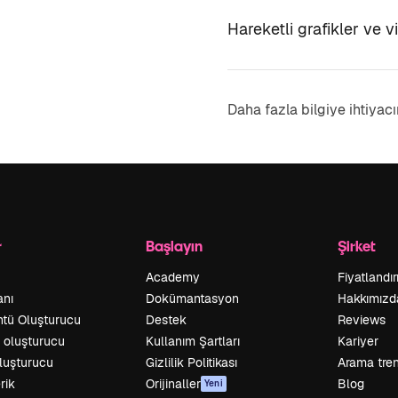
Hareketli grafikler ve
Daha fazla bilgiye ihtiyacı
r
Başlayın
Şirket
Academy
Fiyatlandı
anı
Dokümantasyon
Hakkımızd
ntü Oluşturucu
Destek
Reviews
o oluşturucu
Kullanım Şartları
Kariyer
oluşturucu
Gizlilik Politikası
Arama tren
rik
Orijinaller
Blog
Yeni