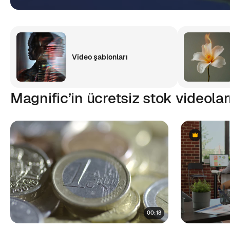
Video şablonları
Magnific’in ücretsiz stok videolar
Premium
Premium
00:18