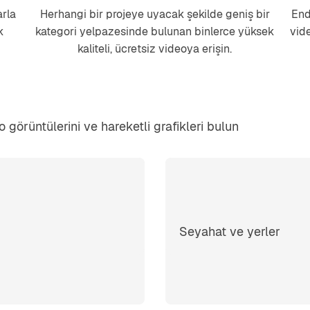
arla
Herhangi bir projeye uyacak şekilde geniş bir
End
k
kategori yelpazesinde bulunan binlerce yüksek
vid
kaliteli, ücretsiz videoya erişin.
 görüntülerini ve hareketli grafikleri bulun
Seyahat ve yerler