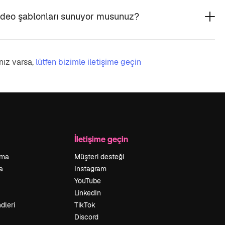
 video şablonları sunuyor musunuz?
nız varsa,
lütfen bizimle iletişime geçin
İletişime geçin
rma
Müşteri desteği
a
Instagram
YouTube
LinkedIn
dleri
TikTok
Discord