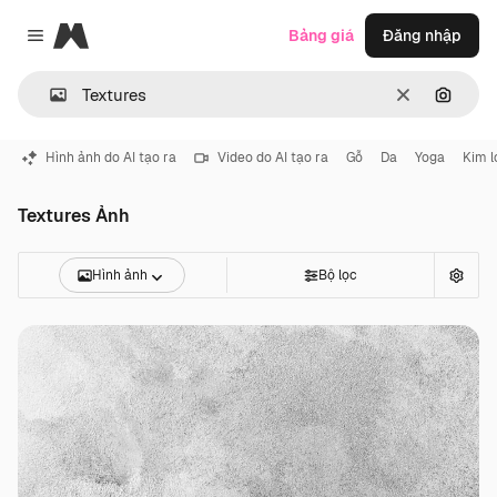
Magnific
Bảng giá
Đăng nhập
Close menu
Thông thoá
Tìm ki
Hình ảnh do AI tạo ra
Video do AI tạo ra
Gỗ
Da
Yoga
Kim l
Textures Ảnh
Hình ảnh
Bộ lọc