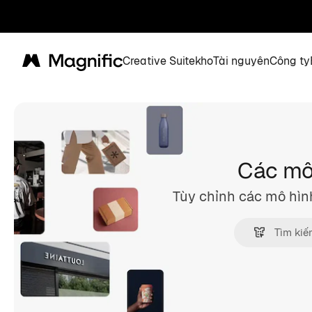
Creative Suite
kho
Tài nguyên
Công ty
Magnific
Các mô 
Tùy chỉnh các mô hìn