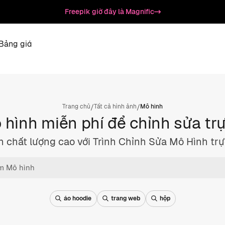
Freepik giờ đây là Magnific
Bảng giá
/
/
Trang chủ
Tất cả hình ảnh
Mô hình
hình miễn phí để chỉnh sửa tr
h chất lượng cao với Trình Chỉnh Sửa Mô Hình trự
áo hoodie
trang web
hộp