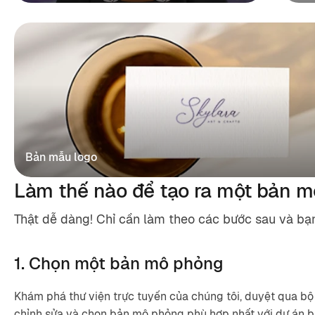
Bản mẫu logo
Làm thế nào để tạo ra một bản m
Thật dễ dàng! Chỉ cần làm theo các bước sau và bạ
1. Chọn một bản mô phỏng
Khám phá thư viện trực tuyến của chúng tôi, duyệt qua bộ
chỉnh sửa và chọn bản mô phỏng phù hợp nhất với dự án b