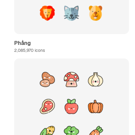
Phẳng
2,085,970
icons