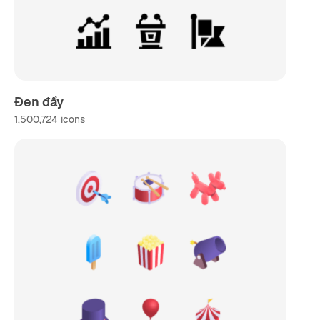
Đen đầy
1,500,724
icons