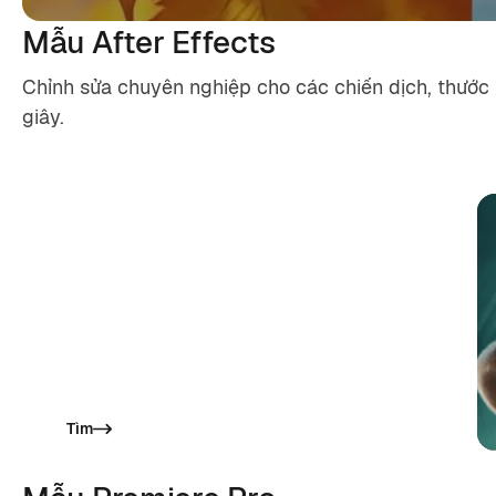
Mẫu After Effects
Chỉnh sửa chuyên nghiệp cho các chiến dịch, thước 
giây.
Chuyển tiếp
Cắt, trượt, làm mờ và thêm các hiệu ứng chuyển
tiếp mượt mà giúp nội dung của bạn có nhịp điệu
và bóng bẩy.
Tìm