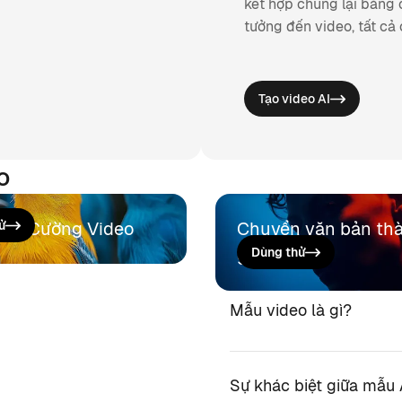
kết hợp chúng lại bằng 
tưởng đến video, tất cả 
Tạo video AI
o
ăng Cường Video
ử
Chuyển văn bản th
giọng nói
Dùng thử
Mẫu video là gì?
Sự khác biệt giữa mẫu A