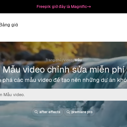
Freepik giờ đây là Magnific
Bảng giá
/
/
Trang chủ
Video
Mẫu
Mẫu video chỉnh sửa miễn phí
 phá các mẫu video để tạo nên những dự án khó
after effects
premiere pro