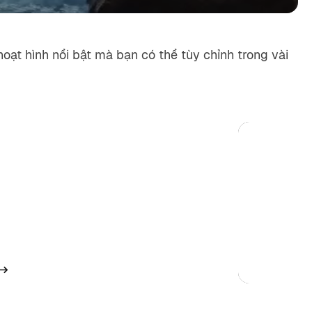
oạt hình nổi bật mà bạn có thể tùy chỉnh trong vài
 thiệu
ầu thật ấn tượng, thu hút mọi ánh nhìn ngay
y đầu tiên.