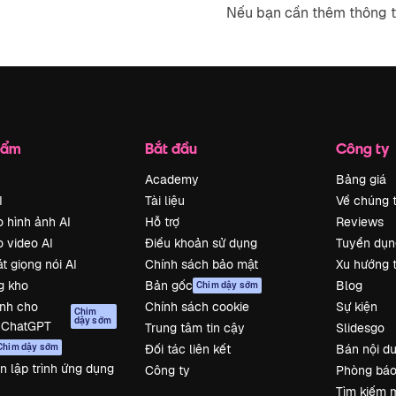
Nếu bạn cần thêm thông t
hẩm
Bắt đầu
Công ty
Academy
Bảng giá
I
Tài liệu
Về chúng t
o hình ảnh AI
Hỗ trợ
Reviews
o video AI
Điều khoản sử dụng
Tuyển dụn
t giọng nói AI
Chính sách bảo mật
Xu hướng 
g kho
Bản gốc
Blog
Chim dậy sớm
nh cho
Chính sách cookie
Sự kiện
Chim
dậy sớm
/ChatGPT
Trung tâm tin cậy
Slidesgo
Chim dậy sớm
Đối tác liên kết
Bán nội d
n lập trình ứng dụng
Công ty
Phòng báo
Tìm kiếm m