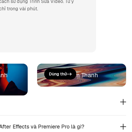
cách sử dụng Trình Sửa Video. Từ ý
chỉ trong vài phút.
ành
Hiệu Ứng Âm Thanh
Dùng thử
fter Effects và Premiere Pro là gì?