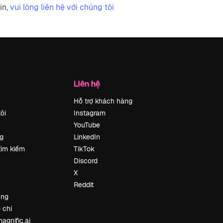
in,
vui lòng liên hệ với chúng tôi
Liên hệ
Hỗ trợ khách hàng
ôi
Instagram
YouTube
g
LinkedIn
tìm kiếm
TikTok
Discord
X
Reddit
ung
 chí
agnific.ai