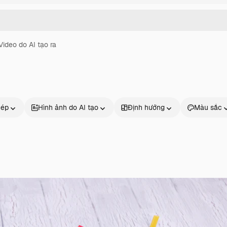
Video do AI tạo ra
hép
Hình ảnh do AI tạo
Định hướng
Màu sắc