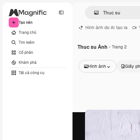
Tạo nên
Hình ảnh do AI tạo ra
Trang chủ
Tìm kiếm
Thuc su Ảnh
- Trang 2
Cổ phần
Khám phá
Hình ảnh
Giấy p
Tất cả công cụ
Tất cả hình ảnh
Các vectơ
Minh họa
Hình ảnh
PSD
Mẫu
Mô hình
Video
Đoạn video
Đồ họa chuyển động
Mẫu video.
Biểu tượng
Mô hình 3D