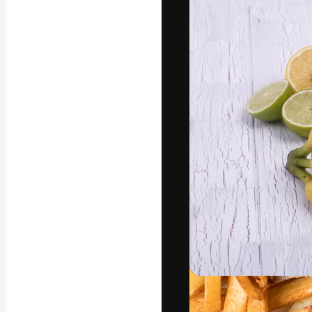
Phông chữ
Nền tảng sáng 
tác phẩm xuất s
đăng ký đến từ
nghiệp, agency 
Tiếng Việt