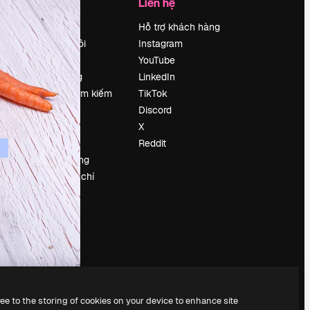
Công ty
Liên hệ
Bảng giá
Hỗ trợ khách hàng
Về chúng tôi
Instagram
Reviews
YouTube
Tuyển dụng
LinkedIn
Xu hướng tìm kiếm
TikTok
Blog
Discord
Sự kiện
X
Slidesgo
Reddit
Bán nội dung
e
Phòng báo chí
y
Tìm kiếm
magnific.ai
ree to the storing of cookies on your device to enhance site