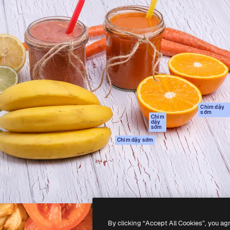
Sản phẩm
Bắt đầu
tạo giúp bạn làm chủ những
Spaces
Academy
ắc nhất. Hơn 1 triệu người
Trợ Lý AI
Tài liệu
 các nhà sáng tạo, doanh
Trình tạo hình ảnh
Hỗ trợ
và studio.
AI
Điều khoản sử
Trình tạo video AI
dụng
Máy phát giọng nói
Chính sách bảo
AI
mật
Nội dung kho
Bản
Chim dậy
sớm
gốc
MCP dành cho
Chim
dậy
Claude/ChatGPT
Chính sách cooki
sớm
Agents
Trung tâm tin cậ
Chim dậy sớm
Giao diện lập trình
Đối tác liên kết
ứng dụng (API)
Công ty
Ứng dụng di động
Tất cả các công cụ
Magnific
By clicking “Accept All Cookies”, you ag