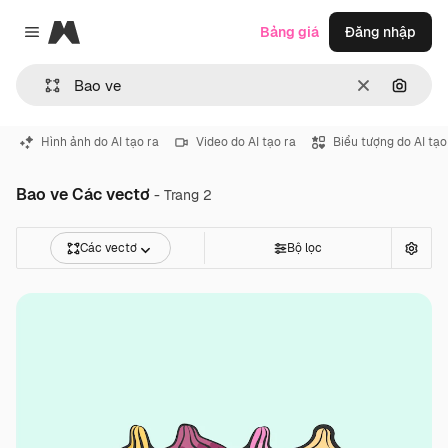
Magnific
Bảng giá
Đăng nhập
Close menu
Thông thoá
Tìm ki
Hình ảnh do AI tạo ra
Video do AI tạo ra
Biểu tượng do AI tạo
Bao ve Các vectơ
- Trang 2
Các vectơ
Bộ lọc