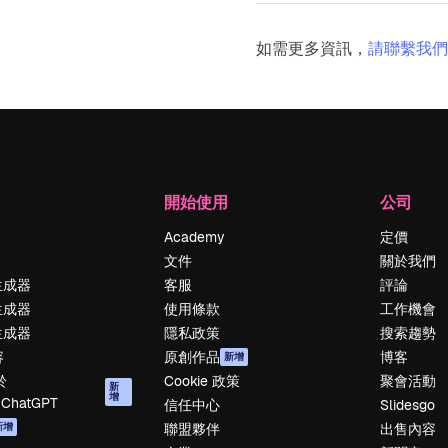
如需更多資訊，
請聯繫我們
開始使用
公司
Academy
定價
文件
關於我們
生成器
客服
評論
生成器
使用條款
工作機會
生成器
隱私政策
搜索趨勢
容
原創作品
博客
新增
於
Cookie 政策
聚會活動
新
增
/ChatGPT
信任中心
Slidesgo
新增
聯盟夥伴
出售內容