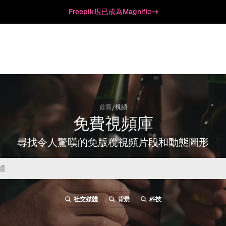
Freepik現已成為Magnific
/
首頁
視頻
免費視頻庫
尋找令人驚嘆的免版稅視頻片段和動態圖形
社交媒體
背景
科技