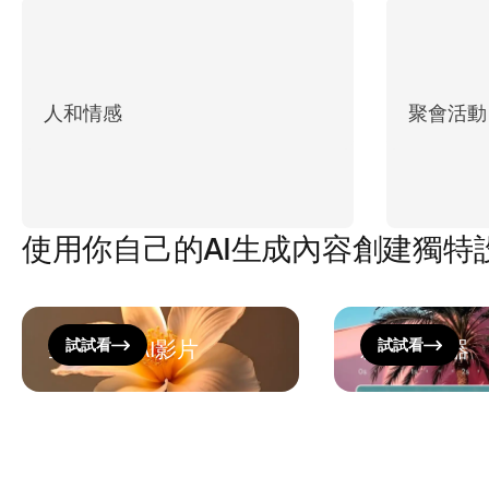
人和情感
聚會活動
使用你自己的AI生成內容創建獨特
生成一個AI影片
試試看
影片編輯器
試試看