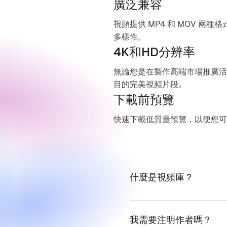
廣泛兼容
視頻提供 MP4 和 MOV 兩
多樣性。
4K和HD分辨率
無論您是在製作高端市場推廣活
目的完美視頻片段。
下載前預覽
快速下載低質量預覽，以便您可
什麼是視頻庫？
我需要注明作者嗎？