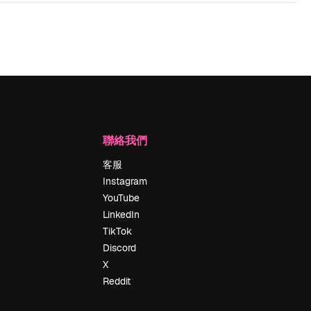
聯絡我們
客服
Instagram
YouTube
LinkedIn
TikTok
Discord
X
Reddit