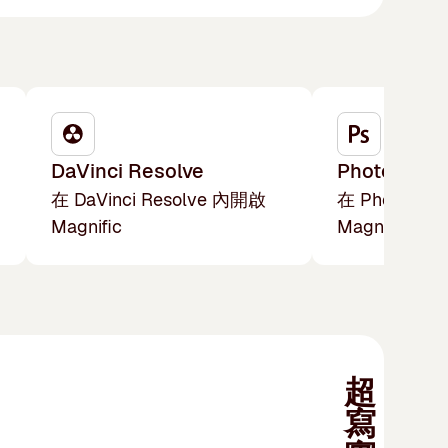
DaVinci Resolve
Photoshop
在 DaVinci Resolve 內開啟
在 Photosh
Magnific
Magnific
超
寫