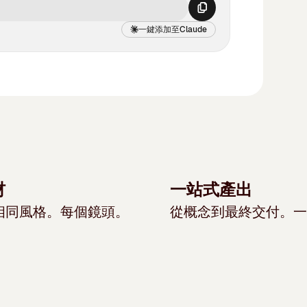
視
零
構
生
間
適
真
編
紋
覺
開
圖
成
推
用
實
輯
理，
一鍵添加至Claude
素
始
和
過
斷
於
感、
圖
以
材，
構
精
程
能
對
準
像、
及
以
建
準
的
力，
細
確
調
準
及
的
字
產
以
節
的
整
確
快
基
體
品。
及
和
文
相
的
速
礎
排
具
提
準
字
機
多
可
圖
版。
有
升
確
渲
角
語
靠
像
它
強
了
性
染，
度、
言
的
模
可
大
4K
要
並
修
文
生
型。
提
的
輸
求
支
改
字
成
。
現
供
提
出
極
材
一站式產出
援
燈
渲
適
已
1K
示
品
高
最
光，
染。
相同風格。每個鏡頭。
從概念到最終交付。一
用
登
解
規
質
。
的
多
並
利
於
陸
像
則
支
人
10
在
用
大
Magnifi
度
遵
援
像、
個
單
自
多
輸
循
參
產
參
一
然
數
出，
能
考
品
考
請
語
創
並
力、
圖
照
圖
求
言
意
已
精
像，
片
像
。
中
編