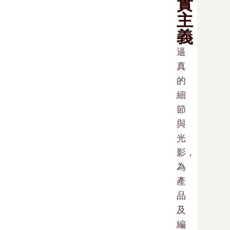
實
主
義
逼
真
的
細
節
與
光
影，
為
產
品
及
編