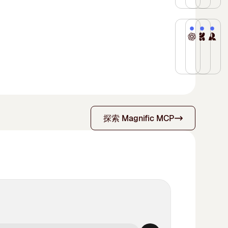
中
的
寫
別
確
編
首
全
實
Flux.2
圖
輯，
款
面
主
模
像
速
GPT Im
Krea
Re
整
升
義
型。
編
度
OpenAI
Krea
這
合
級
和
生
輯，
飛
的
2
是
即
版。
圖
成
並
快
，
標
是
一
時
新
像
並
提
呈
準
專
個
網
增
內
編
供
現
圖
為
生
路
多
文
輯
影
逼
像
主
產
檢
圖
字
高
樓
真
模
導
就
探索 Magnific MCP
索
像
渲
達
級
輸
型。
其
緒
與
融
染
2K
別
出、
提
作
的
思
合
方
的
控
鮮
供
品
模
維
功
面
圖
制。
明
一
的
型，
鏈
能、
實
像，
透
燈
致
創
用
視
更
現
具
過
光、
且
意
於
覺
精
重
有
自
更
連
人
結
推
準
大
強
然
豐
貫
士，
構
理
的
突
烈
語
富
的
從
化
到
空
破。
的
言
的