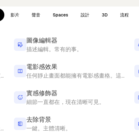
影片
聲音
Spaces
設計
3D
流程
圖像編輯器
。
描述編輯。常有的事。
電影感效果
每個細節，都如你所願。以完整解像度呈現。
任何靜止畫面都能擁有電影感畫格。這功能讓它擁有這種畫格。
實感修飾器
細節一直都在，現在清晰可見。
去除背景
你的設計，呈現在可直接投入生產的樣板上。
一鍵。主體清晰。