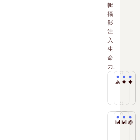
輯
攝
影
注
入
生
命
力。
Flux 2 
Nano
Na
一
結
提
個
合
供
快
先
專
速
進
業
的
生
級
Seedre
Seed
GP
生
成
生
家
Seedrea
在
產
和
成
族
4
超
級
精
和