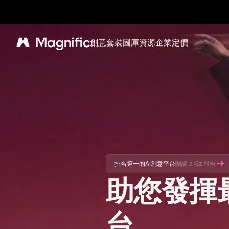
創意套裝
圖庫
資源
企業
定價
Magnific
排名第一的AI創意平台
閱讀 a16z 報告
助您發揮
台