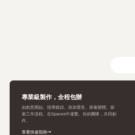
創意套
專業級製作，全程包辦
由創意開始。指導鏡頭。添加聲音。探索變體。探
索工作流程。在Spaces中連繫。你的團隊，共同創
作。
查看快速指南