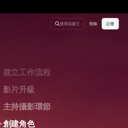
草擬分鏡圖
擴展宣傳活動
搜尋或建立
登錄
註冊
生成圖像
拍攝電影感影片
建立工作流程
影片升級
主持攝影環節
創建角色