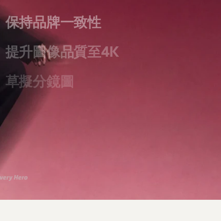
保持品牌一致性
提升圖像品質至4K
草擬分鏡圖
擴展宣傳活動
生成圖像
拍攝電影感影片
建立工作流程