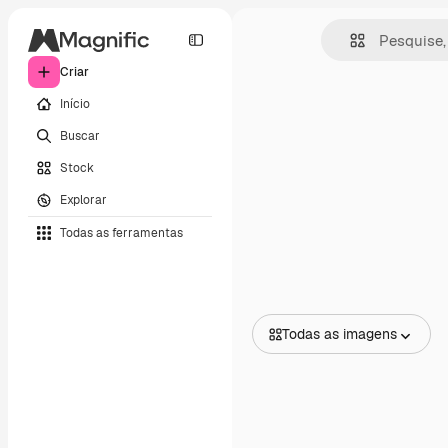
Criar
Início
Buscar
Stock
Explorar
Todas as ferramentas
Todas as imagens
Todas as imagens
Vetores
Ilustrações
Fotos
PSD
Modelos