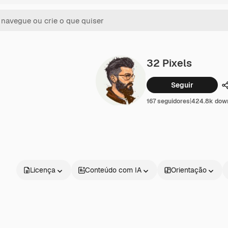
32 Pixels
Seguir
167 seguidores
|
424.8k dow
Licença
Conteúdo com IA
Orientação